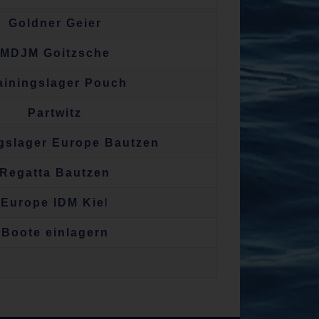
Goldner Geier
MDJM Goitzsche
ainingslager Pouch
Partwitz
ngslager Europe Bautzen
Regatta Bautzen
Europe IDM Kie
l
Boote einlagern