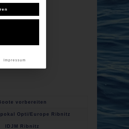
eren
Impressum
Boote vorbereiten
pokal Opti/Europe Ribnitz
IDJM Ribnitz