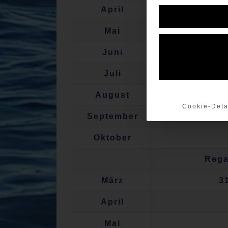
April
Mai
Juni
01.
Juli
August
Cookie-Deta
September
Oktober
Rega
März
3
April
Mai