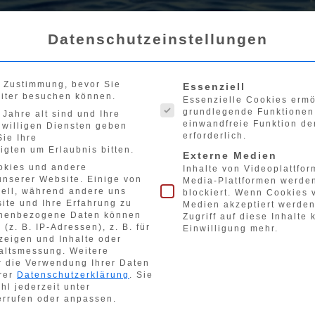
Datenschutzeinstellungen
Es folgt eine Liste der 
e Zustimmung, bevor Sie
Essenziell
Startseite
Verei
iter besuchen können.
Essenzielle Cookies erm
grundlegende Funktionen 
Jahre alt sind und Ihre
einwandfreie Funktion de
iwilligen Diensten geben
erforderlich.
ie Ihre
igten um Erlaubnis bitten.
Externe Medien
gendsport
okies und andere
Inhalte von Videoplattfo
unserer Website. Einige von
Media-Plattformen werde
iell, während andere uns
blockiert. Wenn Cookies 
ite und Ihre Erfahrung zu
Medien akzeptiert werden
nenbezogene Daten können
Zugriff auf diese Inhalte
(z. B. IP-Adressen), z. B. für
Einwilligung mehr.
zeigen und Inhalte oder
altsmessung.
Weitere
- und Jugendsport
r die Verwendung Ihrer Daten
erer
Datenschutzerklärung
.
Sie
hl jederzeit unter
raining (
16.00 - 19.00 Uhr
)
rrufen oder anpassen.