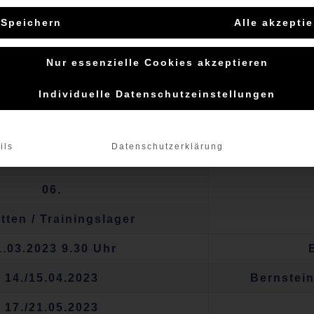
28.
Speichern
Alle akzepti
05. - 12.
Nur essenzielle Cookies akzeptieren
 - 09. - 16. -23. - 30.
Individuelle Datenschutzeinstellungen
25. - 31.
ils
Datenschutzerklärung
15. - 22. - 29.
06.
tten / Trainingslager
1.03.2023 9.30 Uhr
14./15.04.2023
Bernstein
17./21.05.2023