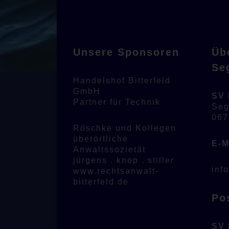
Unsere Sponsoren
Üb
Se
Handelshof Bitterfeld
GmbH
SV 
Partner für Technik
Seg
067
Röschke und Kollegen
überörtliche
E-M
Anwaltssozietät
jürgens . knop . stiller
inf
www.rechtsanwalt-
bitterfeld.de
Po
SV 