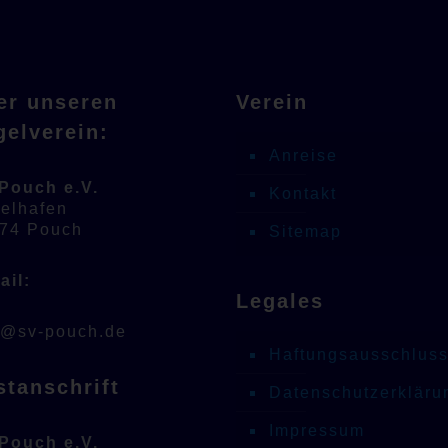
er unseren
Verein
gelverein:
Anreise
Pouch e.V.
Kontakt
elhafen
74 Pouch
Sitemap
ail:
Legales
o@sv-pouch.de
Haftungsausschlus
stanschrift
Datenschutzerkläru
Impressum
Pouch e.V.