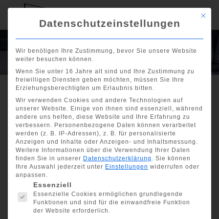
Mit di
Datenschutzeinstellungen
Kontakt
Wir benötigen Ihre Zustimmung, bevor Sie unsere Website
weiter besuchen können.
Wenn Sie unter 16 Jahre alt sind und Ihre Zustimmung zu
freiwilligen Diensten geben möchten, müssen Sie Ihre
Erziehungsberechtigten um Erlaubnis bitten.
Wir verwenden Cookies und andere Technologien auf
unserer Website. Einige von ihnen sind essenziell, während
andere uns helfen, diese Website und Ihre Erfahrung zu
Sende eine Nachricht
verbessern.
Personenbezogene Daten können verarbeitet
werden (z. B. IP-Adressen), z. B. für personalisierte
Du hast noch Fragen? Sende uns einfach eine
Anzeigen und Inhalte oder Anzeigen- und Inhaltsmessung.
Nachricht und wir melden uns bei Dir!
Weitere Informationen über die Verwendung Ihrer Daten
finden Sie in unserer
Datenschutzerklärung
.
Sie können
Ihre Auswahl jederzeit unter
Einstellungen
widerrufen oder
anpassen.
Es folgt eine Liste der Service-Gruppen, für die eine Einwill
Essenziell
Essenzielle Cookies ermöglichen grundlegende
Funktionen und sind für die einwandfreie Funktion
der Website erforderlich.