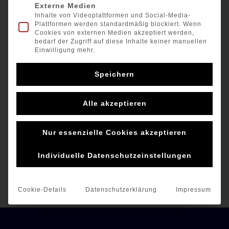
Externe Medien
Inhalte von Videoplattformen und Social-Media-
Plattformen werden standardmäßig blockiert. Wenn
Cookies von externen Medien akzeptiert werden,
bedarf der Zugriff auf diese Inhalte keiner manuellen
Einwilligung mehr.
Speichern
Alle akzeptieren
Nur essenzielle Cookies akzeptieren
Individuelle Datenschutzeinstellungen
Cookie-Details
Datenschutzerklärung
Impressum