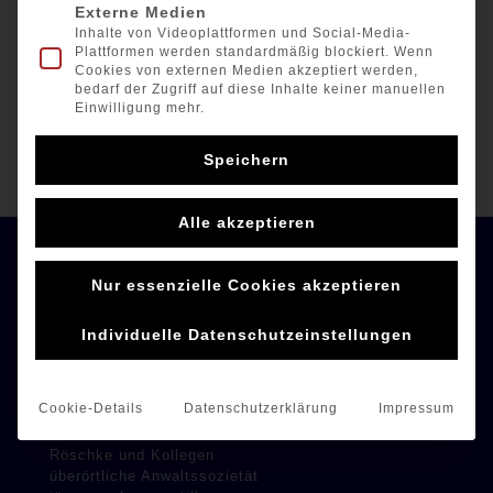
Externe Medien
sowie Gesundheit und alles Gute für das neue
Inhalte von Videoplattformen und Social-Media-
Jahr 2022
Plattformen werden standardmäßig blockiert. Wenn
Cookies von externen Medien akzeptiert werden,
bedarf der Zugriff auf diese Inhalte keiner manuellen
Einwilligung mehr.
Speichern
Alle akzeptieren
Nur essenzielle Cookies akzeptieren
Unsere Sponsoren
Individuelle Datenschutzeinstellungen
Handelshof Bitterfeld GmbH
Partner für Technik
Cookie-Details
Datenschutzerklärung
Impressum
Röschke und Kollegen
überörtliche Anwaltssozietät