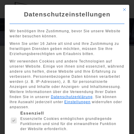
Mit di
Datenschutzeinstellungen
Weihnachtsgruß
Wir benötigen Ihre Zustimmung, bevor Sie unsere Website
weiter besuchen können.
Wenn Sie unter 16 Jahre alt sind und Ihre Zustimmung zu
freiwilligen Diensten geben möchten, müssen Sie Ihre
Erziehungsberechtigten um Erlaubnis bitten.
Wir verwenden Cookies und andere Technologien auf
Show all
unserer Website. Einige von ihnen sind essenziell, während
andere uns helfen, diese Website und Ihre Erfahrung zu
Weihnachtsgruß
verbessern.
Personenbezogene Daten können verarbeitet
werden (z. B. IP-Adressen), z. B. für personalisierte
Anzeigen und Inhalte oder Anzeigen- und Inhaltsmessung.
Weitere Informationen über die Verwendung Ihrer Daten
finden Sie in unserer
Datenschutzerklärung
.
Sie können
Ihre Auswahl jederzeit unter
Einstellungen
widerrufen oder
anpassen.
Es folgt eine Liste der Service-Gruppen, für die eine Einwill
Essenziell
Essenzielle Cookies ermöglichen grundlegende
Funktionen und sind für die einwandfreie Funktion
der Website erforderlich.