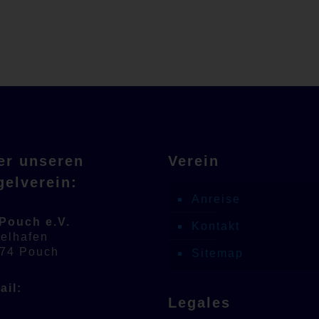
er unseren
Verein
gelverein:
Anreise
Pouch e.V.
Kontakt
elhafen
74 Pouch
Sitemap
ail:
Legales