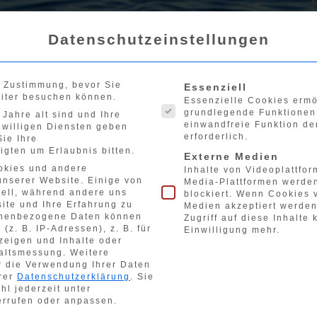
Datenschutzeinstellungen
Es folgt eine Liste der 
e Zustimmung, bevor Sie
Essenziell
Startseite
Verei
iter besuchen können.
Essenzielle Cookies erm
grundlegende Funktionen 
Jahre alt sind und Ihre
einwandfreie Funktion de
iwilligen Diensten geben
erforderlich.
ie Ihre
igten um Erlaubnis bitten.
Externe Medien
 Klasse in Radolfzell
okies und andere
Inhalte von Videoplattfo
unserer Website. Einige von
Media-Plattformen werde
 02.10.2022
iell, während andere uns
blockiert. Wenn Cookies 
ite und Ihre Erfahrung zu
Medien akzeptiert werden
nenbezogene Daten können
Zugriff auf diese Inhalte
(z. B. IP-Adressen), z. B. für
Einwilligung mehr.
zeigen und Inhalte oder
altsmessung.
Weitere
r die Verwendung Ihrer Daten
erer
Datenschutzerklärung
.
Sie
hl jederzeit unter
rrufen oder anpassen.