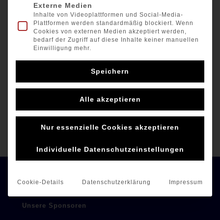
Externe Medien
Inhalte von Videoplattformen und Social-Media-
Plattformen werden standardmäßig blockiert. Wenn
Cookies von externen Medien akzeptiert werden,
bedarf der Zugriff auf diese Inhalte keiner manuellen
Einwilligung mehr.
Speichern
Alle akzeptieren
Jan und Jannik nahmen an der Wikinger-Regatta in
Nur essenzielle Cookies akzeptieren
Berlin teil. Es waren 21 Boote am Start. Jan belegte
Platz 2 und Jannik Platz 8 – herzlichen Glückwunsch!
Individuelle Datenschutzeinstellungen
Cookie-Details
Datenschutzerklärung
Impressum
Unsere Sponsoren