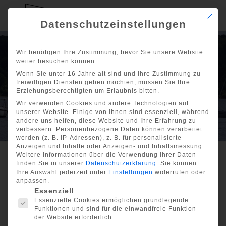
Mit di
Datenschutzeinstellungen
Wikinger-Regatta
Wir benötigen Ihre Zustimmung, bevor Sie unsere Website
weiter besuchen können.
in Berlin am 07.
Wenn Sie unter 16 Jahre alt sind und Ihre Zustimmung zu
freiwilligen Diensten geben möchten, müssen Sie Ihre
und 08. Oktober
Erziehungsberechtigten um Erlaubnis bitten.
Wir verwenden Cookies und andere Technologien auf
2023
unserer Website. Einige von ihnen sind essenziell, während
andere uns helfen, diese Website und Ihre Erfahrung zu
verbessern.
Personenbezogene Daten können verarbeitet
werden (z. B. IP-Adressen), z. B. für personalisierte
Anzeigen und Inhalte oder Anzeigen- und Inhaltsmessung.
Weitere Informationen über die Verwendung Ihrer Daten
finden Sie in unserer
Datenschutzerklärung
.
Sie können
Ihre Auswahl jederzeit unter
Einstellungen
widerrufen oder
Show all
anpassen.
Es folgt eine Liste der Service-Gruppen, für die eine Einwill
Essenziell
Wikinger-Regatta in Berlin
Essenzielle Cookies ermöglichen grundlegende
am 07. und 08. Oktober
Funktionen und sind für die einwandfreie Funktion
der Website erforderlich.
2023