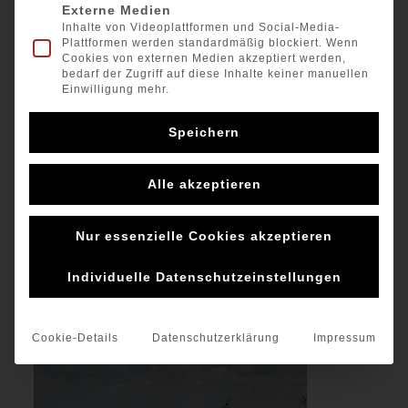
Externe Medien
Inhalte von Videoplattformen und Social-Media-
Plattformen werden standardmäßig blockiert. Wenn
Cookies von externen Medien akzeptiert werden,
bedarf der Zugriff auf diese Inhalte keiner manuellen
Einwilligung mehr.
Speichern
Wie jedes Jahr wurde in Geierswalde der „Goldene
Alle akzeptieren
Geier“ ausgesegelt. Max und Timo nahmen aus
unserem Verein daran teil. Am Samstag gab es
mehrere Startversuche, aber auf Grund extremer
Nur essenzielle Cookies akzeptieren
Winddrehungen wurden alle Wettfahrten abgebrochen.
Am Sonntag konnten dann 4 Wettfahrten gesegelt
Individuelle Datenschutzeinstellungen
werden. Am Start waren 10 Europes. Max belegte Platz
3, Timo Platz 6.
Cookie-Details
Datenschutzerklärung
Impressum