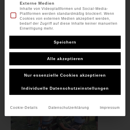
Externe Medien
Inhalte von Videoplattformen und Social-Media-
Plattformen werden standardmäßig blockiert. Wenn
Cookies von externen Medien akzeptiert werden,
bedarf der Zugriff auf diese Inhalte keiner manuellen
Einwilligung mehr.
Speichern
16 Boote waren zur Langstreckenregatta am Start. Der
Alle akzeptieren
Wind spielte in diesem Jahr mit. Etwas drehend und
böig, dadurch war von allen Seglern höchste
Konzentration gefragt.
Nur essenzielle Cookies akzeptieren
Individuelle Datenschutzeinstellungen
Cookie-Details
Datenschutzerklärung
Impressum