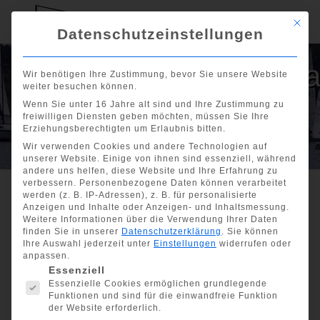
Mit di
Datenschutzeinstellungen
Langstreckenregatt
Wir benötigen Ihre Zustimmung, bevor Sie unsere Website
weiter besuchen können.
am 10. August
Wenn Sie unter 16 Jahre alt sind und Ihre Zustimmung zu
freiwilligen Diensten geben möchten, müssen Sie Ihre
2024
Erziehungsberechtigten um Erlaubnis bitten.
Wir verwenden Cookies und andere Technologien auf
unserer Website. Einige von ihnen sind essenziell, während
andere uns helfen, diese Website und Ihre Erfahrung zu
verbessern.
Personenbezogene Daten können verarbeitet
werden (z. B. IP-Adressen), z. B. für personalisierte
Anzeigen und Inhalte oder Anzeigen- und Inhaltsmessung.
Show all
Weitere Informationen über die Verwendung Ihrer Daten
finden Sie in unserer
Datenschutzerklärung
.
Sie können
Langstreckenregatta am
Ihre Auswahl jederzeit unter
Einstellungen
widerrufen oder
anpassen.
10. August 2024
Es folgt eine Liste der Service-Gruppen, für die eine Einwill
Essenziell
Essenzielle Cookies ermöglichen grundlegende
Funktionen und sind für die einwandfreie Funktion
der Website erforderlich.