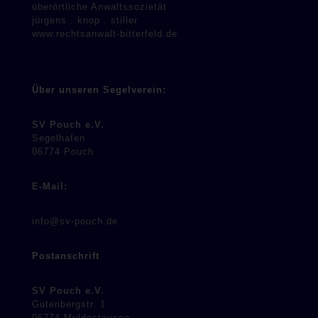
überörtliche Anwaltssozietät
jürgens . knop . stiller
www.rechtsanwalt-bitterfeld.de
Über unseren Segelverein:
SV Pouch e.V.
Segelhafen
06774 Pouch
E-Mail:
info@sv-pouch.de
Postanschrift
SV Pouch e.V.
Gutenbergstr. 1
06774 Muldestausee