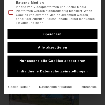
Externe Medien
Inhalte von Videoplattformen und Social-Media-
Plattformen werden standardmäßig blockiert. Wenn
Cookies von externen Medien akzeptiert werden,
bedarf der Zugriff auf diese Inhalte keiner manuellen
Einwilligung mehr.
Speichern
Alle akzeptieren
Nur essenzielle Cookies akzeptieren
zum Grünpflegetag wurde alles Gehölz verschnitten
und Rasen gemäht.
Individuelle Datenschutzeinstellungen
Cookie-Details
Datenschutzerklärung
Impressum