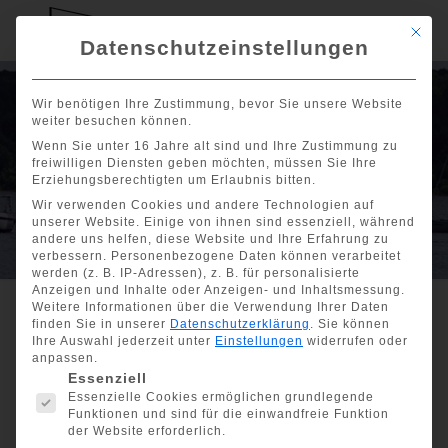
Mit di
Datenschutzeinstellungen
Grünpflege und
Wir benötigen Ihre Zustimmung, bevor Sie unsere Website
weiter besuchen können.
neue Wetterfahne
Wenn Sie unter 16 Jahre alt sind und Ihre Zustimmung zu
freiwilligen Diensten geben möchten, müssen Sie Ihre
am 21. September
Erziehungsberechtigten um Erlaubnis bitten.
Wir verwenden Cookies und andere Technologien auf
2024
unserer Website. Einige von ihnen sind essenziell, während
andere uns helfen, diese Website und Ihre Erfahrung zu
verbessern.
Personenbezogene Daten können verarbeitet
werden (z. B. IP-Adressen), z. B. für personalisierte
Anzeigen und Inhalte oder Anzeigen- und Inhaltsmessung.
Weitere Informationen über die Verwendung Ihrer Daten
finden Sie in unserer
Datenschutzerklärung
.
Sie können
Ihre Auswahl jederzeit unter
Einstellungen
widerrufen oder
Show all
anpassen.
Es folgt eine Liste der Service-Gruppen, für die eine Einwill
Essenziell
Grünpflege und neue
Essenzielle Cookies ermöglichen grundlegende
Wetterfahne am 21.
Funktionen und sind für die einwandfreie Funktion
der Website erforderlich.
September 2024