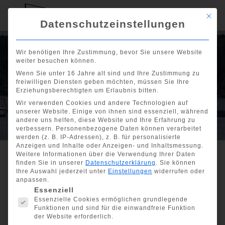
Mit di
Datenschutzeinstellungen
25° Torbole
Wir benötigen Ihre Zustimmung, bevor Sie unsere Website
weiter besuchen können.
Europa Meeting
Wenn Sie unter 16 Jahre alt sind und Ihre Zustimmung zu
freiwilligen Diensten geben möchten, müssen Sie Ihre
vom 12. bis 14.
Erziehungsberechtigten um Erlaubnis bitten.
Wir verwenden Cookies und andere Technologien auf
April 2025
unserer Website. Einige von ihnen sind essenziell, während
andere uns helfen, diese Website und Ihre Erfahrung zu
verbessern.
Personenbezogene Daten können verarbeitet
werden (z. B. IP-Adressen), z. B. für personalisierte
Anzeigen und Inhalte oder Anzeigen- und Inhaltsmessung.
Weitere Informationen über die Verwendung Ihrer Daten
finden Sie in unserer
Datenschutzerklärung
.
Sie können
Ihre Auswahl jederzeit unter
Einstellungen
widerrufen oder
Show all
anpassen.
Es folgt eine Liste der Service-Gruppen, für die eine Einwill
Essenziell
25° Torbole Europa
Essenzielle Cookies ermöglichen grundlegende
Meeting vom 12. bis 14.
Funktionen und sind für die einwandfreie Funktion
der Website erforderlich.
April 2025