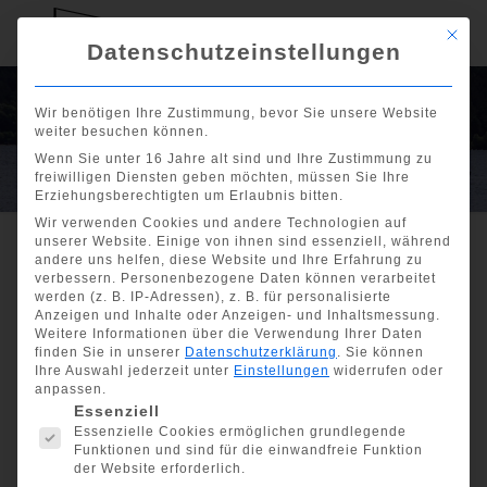
Mit di
Datenschutzeinstellungen
Mondscheinsegeln
Wir benötigen Ihre Zustimmung, bevor Sie unsere Website
weiter besuchen können.
am 20. Juni 2026
Wenn Sie unter 16 Jahre alt sind und Ihre Zustimmung zu
freiwilligen Diensten geben möchten, müssen Sie Ihre
Erziehungsberechtigten um Erlaubnis bitten.
Wir verwenden Cookies und andere Technologien auf
unserer Website. Einige von ihnen sind essenziell, während
andere uns helfen, diese Website und Ihre Erfahrung zu
verbessern.
Personenbezogene Daten können verarbeitet
Show all
werden (z. B. IP-Adressen), z. B. für personalisierte
Anzeigen und Inhalte oder Anzeigen- und Inhaltsmessung.
Mondscheinsegeln am 20.
Weitere Informationen über die Verwendung Ihrer Daten
Juni 2026
finden Sie in unserer
Datenschutzerklärung
.
Sie können
Ihre Auswahl jederzeit unter
Einstellungen
widerrufen oder
anpassen.
Es folgt eine Liste der Service-Gruppen, für die eine Einwill
Essenziell
Essenzielle Cookies ermöglichen grundlegende
Funktionen und sind für die einwandfreie Funktion
der Website erforderlich.